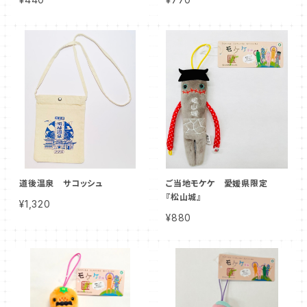
道後温泉 サコッシュ
ご当地モケケ 愛媛県限定
『松山城』
¥1,320
¥880