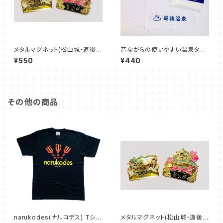
メタルマグネット(松山城・道後温
昔ながらの使いやすい温泉タオ
泉)
ル(道後温泉)
¥550
¥440
その他の商品
narukodes(ナルコデス) Tシャ
メタルマグネット(松山城・道後温