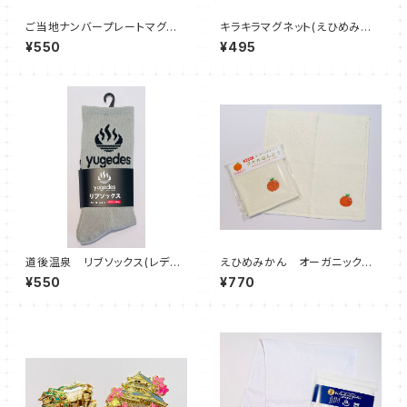
ご当地ナンバープレートマグネッ
キラキラマグネット(えひめみか
ト 愛媛県
ん)
¥550
¥495
道後温泉 リブソックス(レディ
えひめみかん オーガニックコッ
ース)
トンタオルはんかち
¥550
¥770