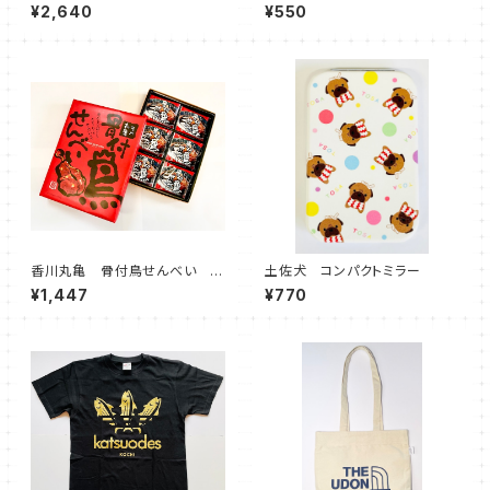
ツ
泉)
¥2,640
¥550
香川丸亀 骨付鳥せんべい 3
土佐犬 コンパクトミラー
0枚入
¥1,447
¥770