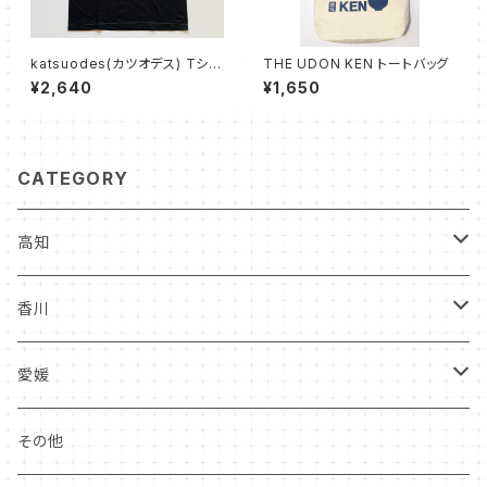
katsuodes(カツオデス) Tシャ
THE UDON KEN トートバッグ
ツ 金
¥2,640
¥1,650
CATEGORY
高知
食品
香川
雑貨
食品
愛媛
雑貨
雑貨
その他