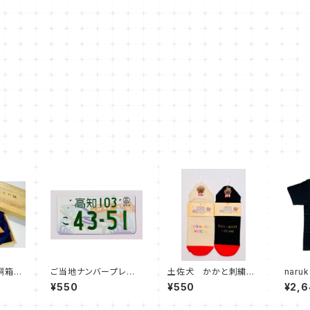
桐箱入
ご当地ナンバープレート
土佐犬 かかと刺繍ソ
naru
マグネット 高知県
ックス(レディース)
ス)
¥550
¥550
¥2,