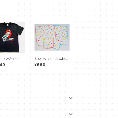
ーリングウドーン
おいりソフト ふんわり
シャツ
たおるはんかち
640
¥660