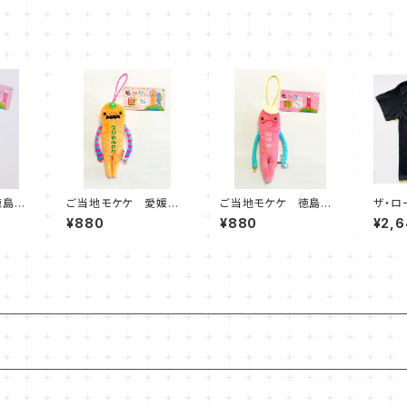
徳島県
ご当地モケケ 愛媛県
ご当地モケケ 徳島県
ザ・ロ
』
限定 『えひめみかん』
限定 『阿波踊り』
ズ T
¥880
¥880
¥2,