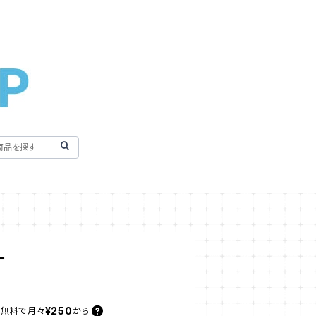
ー
¥250
料無料で
月々
から