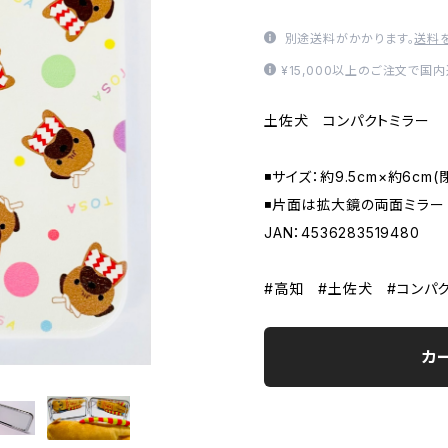
別途送料がかかります。
送料
¥15,000以上のご注文で国
土佐犬 コンパクトミラー
◾️サイズ：約9.5cm×約6cm
◾️片面は拡大鏡の両面ミラー
JAN：4536283519480
#高知 #土佐犬 #コンパ
カ