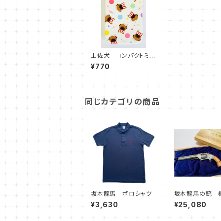
土佐犬 コンパクトミラ
ー
¥770
同じカテゴリの商品
坂本龍馬 ポロシャツ
坂本龍馬の銃 
りプレミアモデル
¥3,630
¥25,080