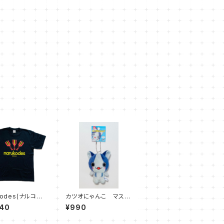
kodes(ナルコデ
カツオにゃんこ マスコ
 Tシャツ
ット
640
¥990