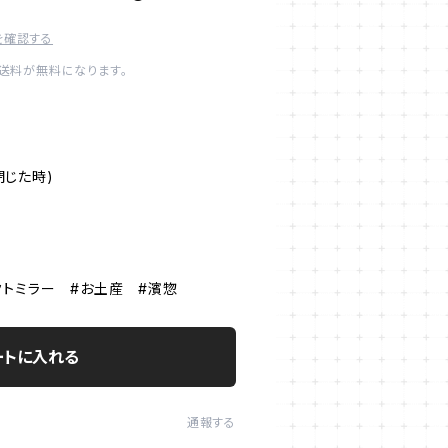
を確認する
内送料が無料になります。
(閉じた時)
クトミラー #お土産 #濱惣
ートに入れる
通報する