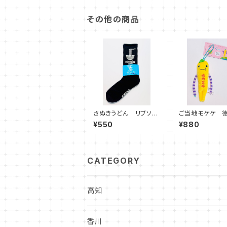
その他の商品
さぬきうどん リブソッ
ご当地モケケ 
クス(メンズ)
限定 『鳴門金時
¥550
¥880
CATEGORY
高知
食品
香川