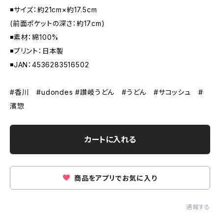
◾️サイズ：約21cm×約17.5cm
(前面ポケットの深さ：約17cm)
◾️素材：綿100%
◾️プリント：日本製
◾️JAN：4536283516502
#香川 #udondes #讃岐うどん #うどん #サコッシュ #
濱惣
カートに入れる
商品をアプリでお気に入り
通報する