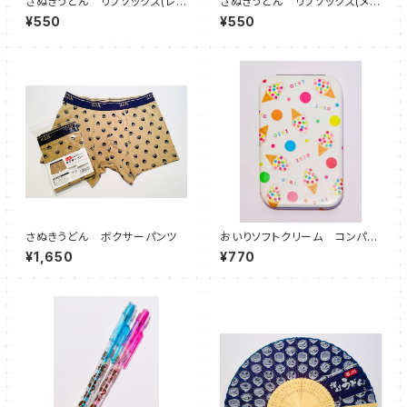
さぬきうどん リブソックス(レデ
さぬきうどん リブソックス(メン
ィース)
ズ)
¥550
¥550
さぬきうどん ボクサーパンツ
おいりソフトクリーム コンパク
トミラー
¥1,650
¥770