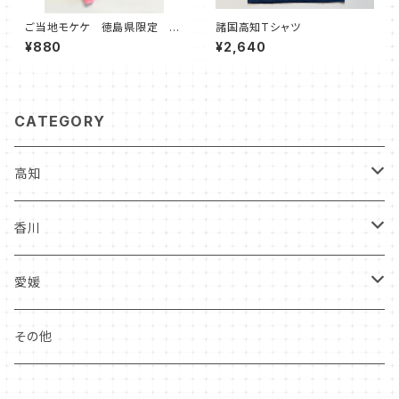
ご当地モケケ 徳島県限定
諸国高知Tシャツ
『阿波踊り』
¥880
¥2,640
CATEGORY
高知
食品
香川
雑貨
食品
愛媛
雑貨
雑貨
その他