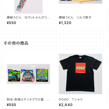
讃岐うどん ロケットえんぴつ
讃岐うどん シルク扇子
2本セット
¥550
¥1,320
その他の商品
耐水・耐候ステンドグラス風 ス
DOGO Tシャツ
テッカー(四万十川、高知城、仁
¥550
¥2,640
淀川)